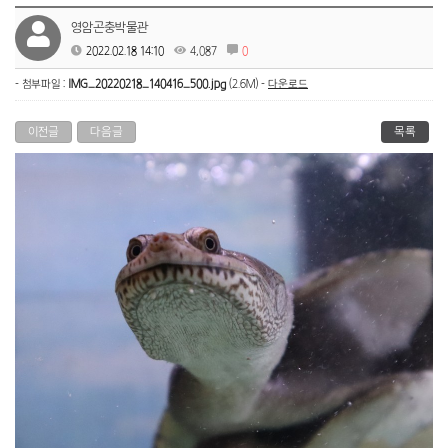
영암곤충박물관
2022.02.18 14:10
4,087
0
- 첨부파일 :
IMG_20220218_140416_500.jpg
(2.6M) -
다운로드
이전글
다음글
목록