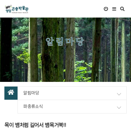
알림마당
알림마당
파충류소식
목이 뱀처럼 길어서 뱀목거북!!