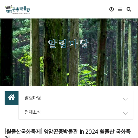
알림마당
알림마당
전체소식
[월출산국화축제] 영암곤충박물관 In 2024 월출산 국화축