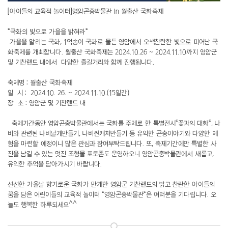
[아이들의 교육적 놀이터]영암곤충박물관 In 월출산 국화축제
"국화의 빛으로 가을을 밝혀라"
가을을 알리는 국화, 1억송이 국화로 물든 영암에서 오색찬란한 빛으로 피어난 국
화축제를 개최합니다. 월출산 국화축제는 2024.10.26 ~ 2024.11.10까지 영암군
및 기찬랜드 내에서 다양한 즐길거리와 함께 진행됩니다.
축제명 : 월출산 국화축제
일 시 : 2024.10. 26. ~ 2024.11.10.(15일간)
장 소 : 영암군 및 기찬랜드 내
축제기간동안 영암곤충박물관에서는 국화를 주제로 한 특별전시"꽃과의 대화", 나
비와 관련된 나비날개만들기, 나비썬캐처만들기 등 유익한 곤충이야기와 다양한 체
험을 마련할 예정이니 많은 관심과 참여부탁드립니다. 또, 축제기간에만 특별한 사
진을 남길 수 있는 멋진 조형물 포토존도 운영하오니 영암곤충박물관에서 새롭고,
유익한 추억을 담아가시기 바랍니다.
선선한 가을날 향기로운 국화가 만개한 영암군 기찬랜드의 밝고 찬란한 아이들의
꿈을 담은 어린이들의 교육적 놀이터 "영암곤충박물관"은 여러분을 기다립니다. 오
늘도 행복한 하루되세요^^