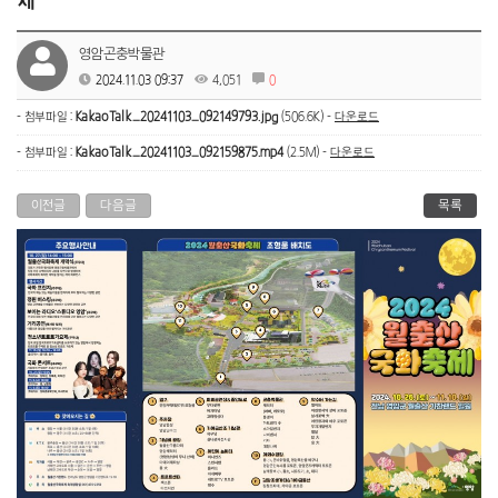
제
영암곤충박물관
2024.11.03 09:37
4,051
0
- 첨부파일 :
KakaoTalk_20241103_092149793.jpg
(506.6K) -
다운로드
- 첨부파일 :
KakaoTalk_20241103_092159875.mp4
(2.5M) -
다운로드
이전글
다음글
목록