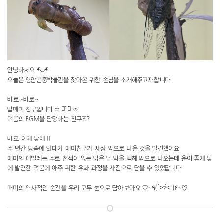
안녕하세요 ꔷ̑◡ꔷ̑
오늘은 영암곤충박물관을 찾아온 귀한 손님을 소개해주고자합니다
바로~바로~
말매미 친구입니다 ෆ ฅ́˘ฅ̀ ෆ
여름의 BGM을 담당하는 친구죠?
바로 어제 낮에 !!
수 년간 땅속에 있다가 매미친구가 세상 밖으로 나온 것을 발견했어요
매미의 애벌레는 주로 천적이 없는 맑은 날 밤을 택해 밖으로 나오는데 운이 좋게 낮
에 발견한 덕분에 아주 귀한 우화 과정을 사진으로 담을 수 있었답니다
매미의 역사적인 순간을 우리 모두 눈으로 담아보아요 ♡〜٩( ˃́▿˂̀ )۶〜♡