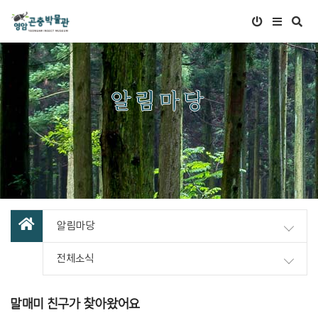
알림마당
알림마당
전체소식
말매미 친구가 찾아왔어요