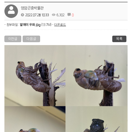
영암곤충박물관
2022.07.28 10:33
6,302
0
- 첨부파일 :
말매미 우화.jpg
(13.7M) -
다운로드
이전글
다음글
목록