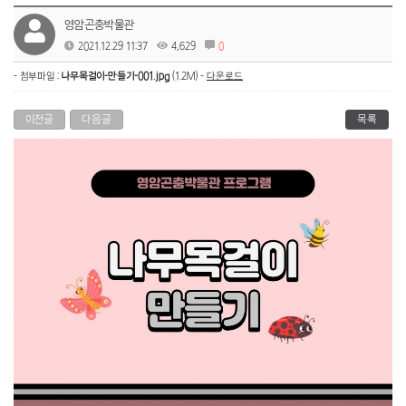
영암곤충박물관
2021.12.29 11:37
4,629
0
- 첨부파일 :
나무목걸이-만들기-001.jpg
(1.2M) -
다운로드
이전글
다음글
목록