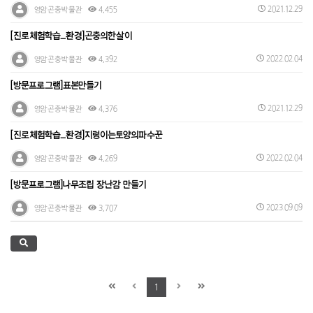
2021.12.29
영암곤충박물관
4,455
[진로체험학습_환경]곤충의한살이
2022.02.04
영암곤충박물관
4,392
[방문프로그램]표본만들기
2021.12.29
영암곤충박물관
4,376
[진로체험학습_환경]지렁이는토양의파수꾼
2022.02.04
영암곤충박물관
4,269
[방문프로그램]나무조립 장난감 만들기
2023.09.09
영암곤충박물관
3,707
1