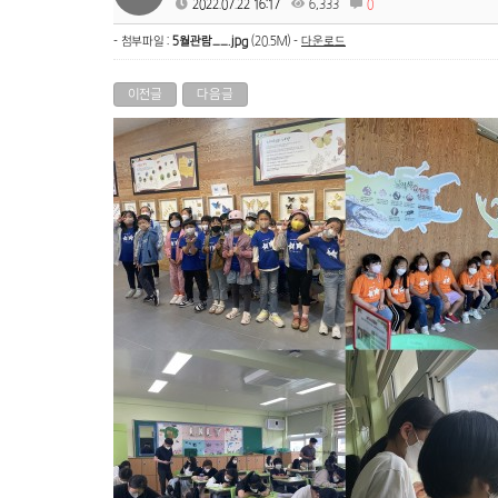
2022.07.22 16:17
6,333
0
- 첨부파일 :
5월관람__.jpg
(20.5M) -
다운로드
이전글
다음글